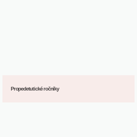
Prejsť
na
obsah
Faceb
Propedetutické ročníky